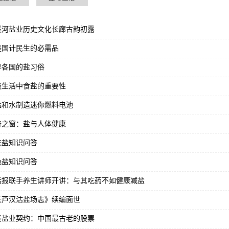
溪河盐业历史文化长廊古韵初露
是国计民生的必需品
界各国的盐习俗
谈生活中食盐的重要性
盐和水制造迷你燃料电池
普之窗：盐与人体健康
花盐知识问答
色盐知识问答
活报联手养生讲师开讲：与其吃药不如健康减盐
长芦汉沽盐场志》续编面世
贡盐业契约：中国最古老的股票