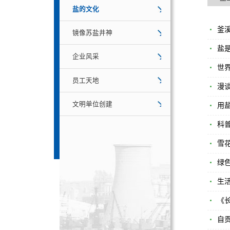
盐的文化
釜
镜像苏盐井神
盐
企业风采
世
员工天地
漫
文明单位创建
用
科
雪
绿
生
《
自