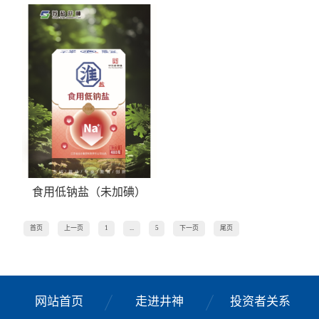
食用低钠盐（未加碘）
首页
上一页
1
...
5
下一页
尾页
网站首页
走进井神
投资者关系