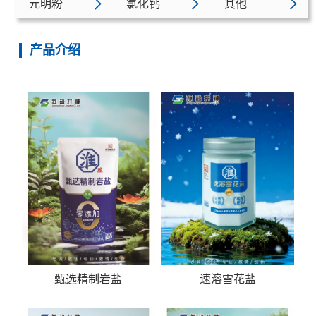
元明粉
氯化钙
其他
产品介绍
甄选精制岩盐
速溶雪花盐