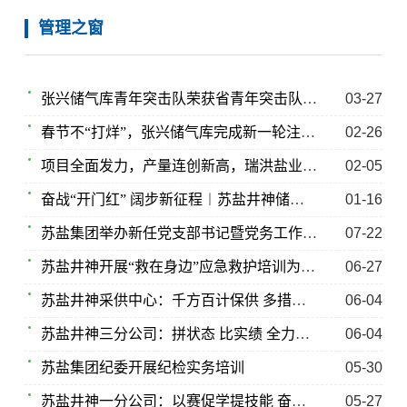
管理之窗
张兴储气库青年突击队荣获省青年突击队竞赛特等奖
03-27
春节不“打烊”，张兴储气库完成新一轮注气任务
02-26
项目全面发力，产量连创新高，瑞洪盐业（淮盐矿业）公司实现首月“开门红”
02-05
奋战“开门红” 阔步新征程︱苏盐井神储气库卤水制盐综合利用工程项目制盐厂房顺利封顶
01-16
苏盐集团举办新任党支部书记暨党务工作者培训班
07-22
苏盐井神开展“救在身边”应急救护培训为员工安全保驾护航
06-27
苏盐井神采供中心：千方百计保供 多措并举降本
06-04
苏盐井神三分公司：拼状态 比实绩 全力以赴交好“双过半”答卷
06-04
苏盐集团纪委开展纪检实务培训
05-30
苏盐井神一分公司：以赛促学提技能 奋力冲刺“双过半”
05-27