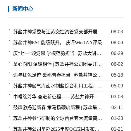
新闻中心
苏盐井神党委与江苏交控资管党支部开展党建共建主题活动
08-03
苏盐井神ESG能级跃升， 获评Wind AA评级
08-03
庆“七一”颂党恩 学模范勇担当 | 苏盐大讲堂（第27期）暨苏盐井神道德大讲堂（第3期）在淮安举行
06-29
童心向阳 温暖相伴 | 苏盐井神公司团委开展“情暖六一”爱心慰问活动
06-02
追寻红色足迹 砥砺青春担当 | 苏盐井神公司团委开展主题教育实践活动
05-18
苏盐井神储气库卤水制盐综合利用工程，最新进展来了！
05-09
巾帼绽芳华 奋进新征程——苏盐井神开展“三八”妇女节主题活动
03-08
鼓声激扬迎新春 策马扬鞭启新程 | 苏盐集团举办2026年迎新春团拜会暨商业合作伙伴联谊会
02-11
苏盐井神参与研制的全球首台套大流量离心式蒸汽压缩机单试取得圆满成功
01-23
苏盐井神公司举办2025年度QC成果发布活动
01-21